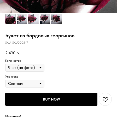
Букет из бордовых георгинов
SKU:
SKU0005-7
2 490
р.
Количество
Упаковка
BUY NOW
Описание: